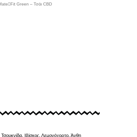
Mate
Fit Green – Τσάι CBD
Τσουκνίδα, Ιβίσκος, Λεμονόχορτο, Άνθη