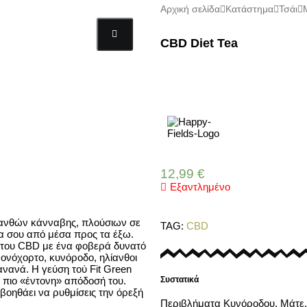
Αρχική σελίδα
Κατάστημα
Τσάι
CBD Diet Tea
12,99
€
Εξαντλημένο
0% ανθών κάνναβης, πλούσιων σε
TAG:
CBD
α σου από μέσα προς τα έξω.
τες του CBD με ένα φοβερά δυνατό
μονόχορτο, κυνόροδο, ηλίανθοι
νανά. Η γεύση τού Fit Green
α πιο «έντονη» απόδοσή του.
Συστατικά
βοηθάει να ρυθμίσεις την όρεξή
Περιβλήματα Κυνόροδου, Μάτε, 