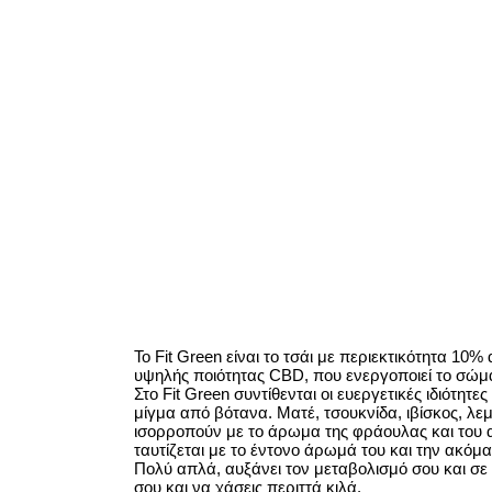
To Fit Green είναι το τσάι με περιεκτικότητα 1
υψηλής ποιότητας CBD, που ενεργοποιεί το σώμ
Στο Fit Green συντίθενται οι ευεργετικές ιδιότη
μίγμα από βότανα. Ματέ, τσουκνίδα, ιβίσκος, λε
ισορροπούν με το άρωμα της φράουλας και του α
ταυτίζεται με το έντονο άρωμά του και την ακόμ
Πολύ απλά, αυξάνει τον μεταβολισμό σου και σε 
σου και να χάσεις περιττά κιλά.