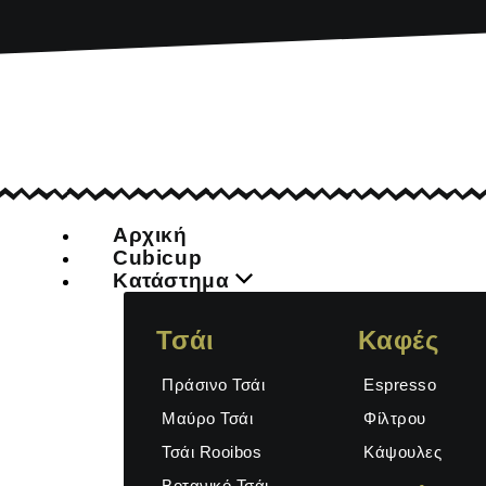
Αρχική
Cubicup
Κατάστημα
Τσάι
Καφές
Πράσινο Τσάι
Espresso
Μαύρο Τσάι
Φίλτρου
Τσάι Rooibos
Κάψουλες
Βοτανικό Τσάι