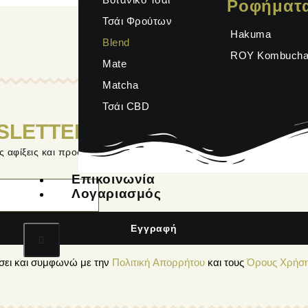
Ροφήματ
Τσάι Φρούτων
Hakuma
Blend
ROY Kombuch
Mate
Matcha
Τσάι CBD
SLETTER
ες αφίξεις και προσφορές στο email σου!
Επικοινωνία
Λογαριασμός
Εγγραφή
σει και συμφωνώ με την
Πολιτική Απορρήτου
και τους
Όρους Χρήσ