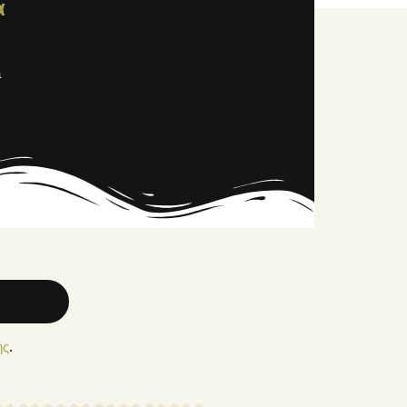
α
a
ης
.