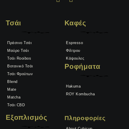
Τσάι
Καφές
Πράσινο Τσάι
Espresso
Μαύρο Τσάι
Φίλτρου
Τσάι Rooibos
Κάψουλες
Ροφήματα
Βοτανικό Τσάι
Τσάι Φρούτων
Blend
Hakuma
Mate
ROY Kombucha
Matcha
Τσάι CBD
Εξοπλισμός
Πληροφορίες
About Cubicup