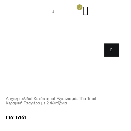
0
Αρχική σελίδα
Κατάστημα
Εξοπλισμός
Για Τσάι
Κεραμική Τσαγιέρα με 2 Φλιτζάνια
Για Τσάι