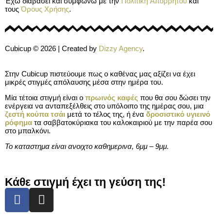
Έχω διαβάσει και συμφωνώ με την
Πολιτική Απορρήτου
και
τους
Όρους Χρήσης
.
Cubicup © 2026 | Created by
Dizzy Agency
.
Στην Cubicup πιστεύουμε πως ο καθένας μας αξίζει να έχει
μικρές στιγμές απόλαυσης μέσα στην ημέρα του.
Μία τέτοια στιγμή είναι ο
πρωινός καφές
που θα σου δώσει την
ενέργεια να ανταπεξέλθεις στο υπόλοιπο της ημέρας σου, μια
ζεστή κούπα τσάι
μετά το τέλος της, ή ένα
δροσιστικό υγιεινό
ρόφημα
τα σαββατοκύριακα του καλοκαιριού με την παρέα σου
στο μπαλκόνι.
Το καταστημα είναι ανοιχτο καθημερινα, 6μμ – 9μμ.
Κάθε στιγμή έχει τη γεύση της!