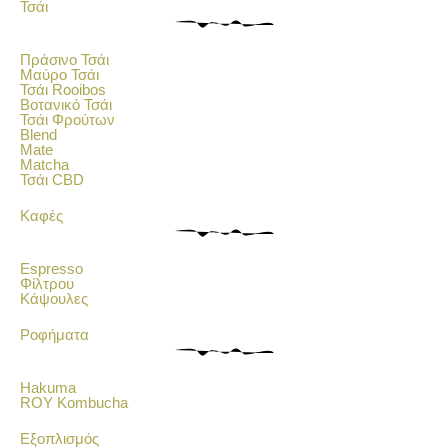
Τσάι
Πράσινο Τσάι
Μαύρο Τσάι
Τσάι Rooibos
Βοτανικό Τσάι
Τσάι Φρούτων
Blend
Mate
Matcha
Τσάι CBD
Καφές
Espresso
Φίλτρου
Κάψουλες
Ροφήματα
Hakuma
ROY Kombucha
Εξοπλισμός