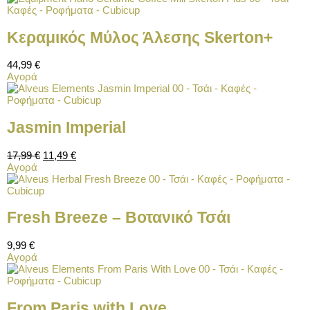
Κεραμικός Μύλος Άλεσης Skerton+
44,99
€
Αγορά
Jasmin Imperial
17,99
€
11,49
€
Αγορά
Fresh Breeze – Βοτανικό Τσάι
9,99
€
Αγορά
From Paris with Love